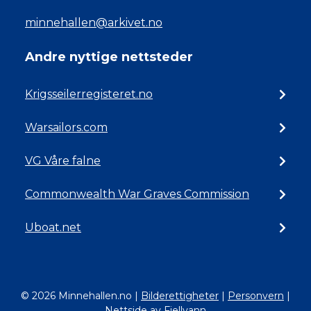
minnehallen@arkivet.no
Andre nyttige nettsteder
Krigsseilerregisteret.no
Warsailors.com
VG Våre falne
Commonwealth War Graves Commission
Uboat.net
© 2026 Minnehallen.no
|
Bilderettigheter
|
Personvern
|
Nettside av Fjellvann