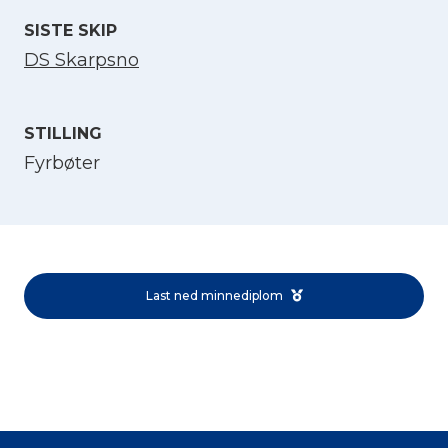
SISTE SKIP
DS Skarpsno
STILLING
Fyrbøter
Velg språk
English
Last ned minnediplom
Norsk bokmål