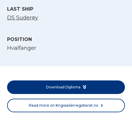
LAST SHIP
DS Suderøy
POSITION
Hvalfanger
Select Language
English
Download Diploma
Norsk bokmål
Read more on Krigsseilerregisteret.no