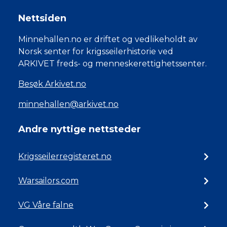
Nettsiden
Minnehallen.no er driftet og vedlikeholdt av
Norsk senter for krigsseilerhistorie ved
ARKIVET freds- og menneskerettighetssenter.
Besøk Arkivet.no
minnehallen@arkivet.no
Andre nyttige nettsteder
Krigsseilerregisteret.no
Warsailors.com
VG Våre falne