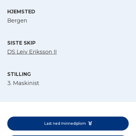
HJEMSTED
Velg språk
Bergen
English
SISTE SKIP
Norsk bokmål
DS Leiv Eriksson II
STILLING
3. Maskinist
Last ned minnediplom