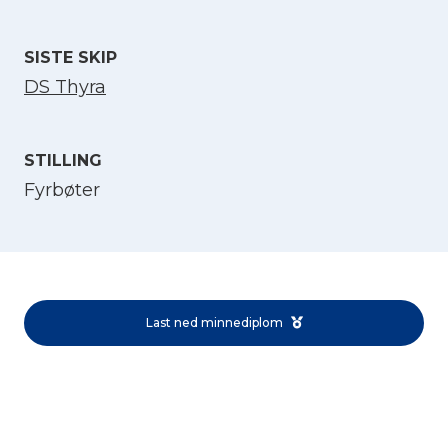
SISTE SKIP
DS Thyra
STILLING
Fyrbøter
Velg språk
English
Norsk bokmål
Last ned minnediplom