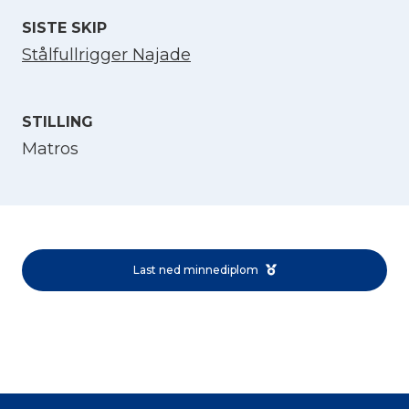
SISTE SKIP
Stålfullrigger Najade
STILLING
Matros
Velg språk
English
Last ned minnediplom
Norsk bokmål