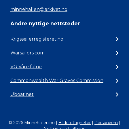
minnehallen@arkivet.no
Andre nyttige nettsteder
Krigsseilerregisteret.no
Warsailors.com
VG Våre falne
Commonwealth War Graves Commission
Uboat.net
© 2026 Minnehallen.no
|
Bilderettigheter
|
Personvern
|
Nettside av Fjellvann