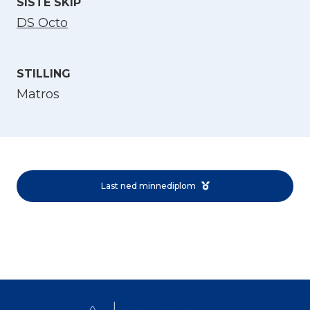
SISTE SKIP
DS Octo
STILLING
Matros
Velg språk
English
Last ned minnediplom
Norsk bokmål