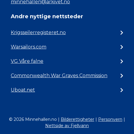
minnehallen@arkivet.no
Andre nyttige nettsteder
Krigsseilerregisteret.no
Warsailors.com
VG Våre falne
Commonwealth War Graves Commission
Uboat.net
© 2026 Minnehallen.no
|
Bilderettigheter
|
Personvern
|
Nettside av Fjellvann