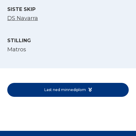
SISTE SKIP
DS Navarra
STILLING
Matros
Velg språk
English
Last ned minnediplom
Norsk bokmål