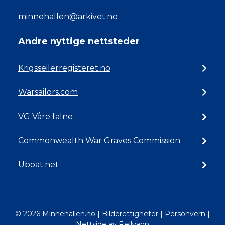
minnehallen@arkivet.no
Andre nyttige nettsteder
Krigsseilerregisteret.no
Warsailors.com
VG Våre falne
Commonwealth War Graves Commission
Uboat.net
© 2026 Minnehallen.no
|
Bilderettigheter
|
Personvern
|
Nettside av Fjellvann