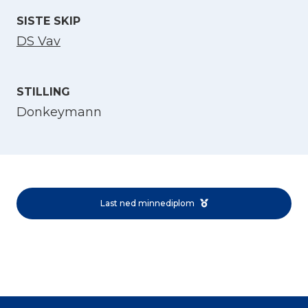
SISTE SKIP
DS Vav
STILLING
Donkeymann
Velg språk
English
Last ned minnediplom
Norsk bokmål