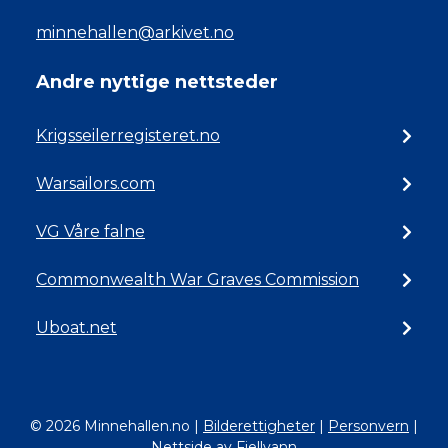
minnehallen@arkivet.no
Andre nyttige nettsteder
Krigsseilerregisteret.no
Warsailors.com
VG Våre falne
Commonwealth War Graves Commission
Uboat.net
© 2026 Minnehallen.no
|
Bilderettigheter
|
Personvern
|
Nettside av Fjellvann