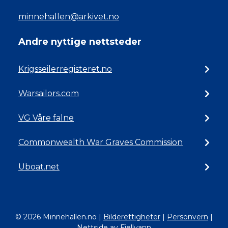
minnehallen@arkivet.no
Andre nyttige nettsteder
Krigsseilerregisteret.no
Warsailors.com
VG Våre falne
Commonwealth War Graves Commission
Uboat.net
© 2026 Minnehallen.no
|
Bilderettigheter
|
Personvern
|
Nettside av Fjellvann