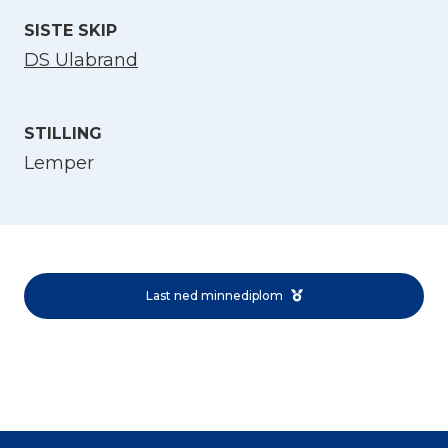
SISTE SKIP
DS Ulabrand
STILLING
Lemper
Velg språk
English
Last ned minnediplom
Norsk bokmål