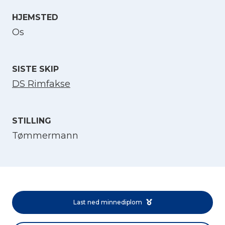
HJEMSTED
Velg språk
Os
English
SISTE SKIP
Norsk bokmål
DS Rimfakse
STILLING
Tømmermann
Last ned minnediplom