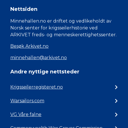
Nettsiden
Minnehallen.no er driftet og vedlikeholdt av
Norsk senter for krigsseilerhistorie ved
ARKIVET freds- og menneskerettighetssenter.
Besøk Arkivet.no
minnehallen@arkivet.no
Andre nyttige nettsteder
Krigsseilerregisteret.no
Warsailors.com
VG Våre falne