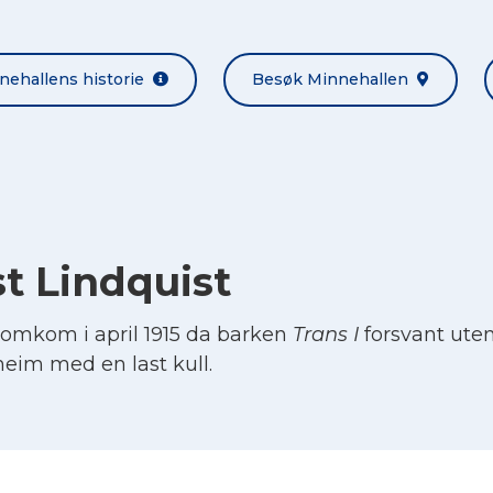
nehallens historie
Besøk Minnehallen
t Lindquist
 omkom i april 1915 da barken
Trans I
forsvant uten
dheim med en last kull.