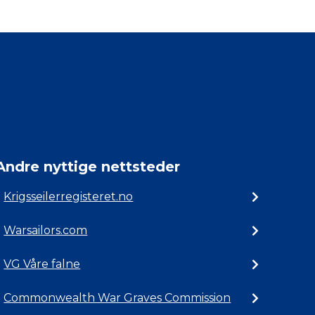
Andre nyttige nettsteder
Krigsseilerregisteret.no
Warsailors.com
VG Våre falne
Commonwealth War Graves Commission