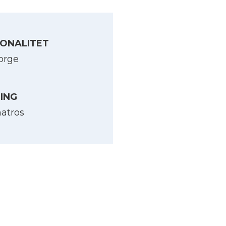
ONALITET
orge
LING
atros