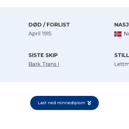
DØD / FORLIST
NASJ
April 1915
N
SISTE SKIP
STIL
Bark Trans I
Lettm
Velg språk
English
Last ned minnediplom
Norsk bokmål