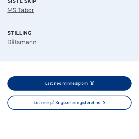
SISTE SKIP
MS Tabor
STILLING
Båtsmann
Velg språk
English
Last ned minnediplom
Norsk bokmål
Les mer på Krigsseilerregisteret.no