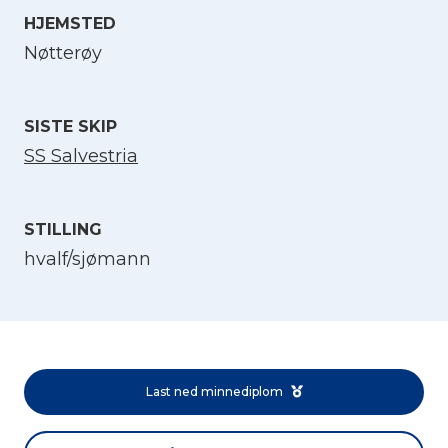
HJEMSTED
Velg språk
Nøtterøy
English
SISTE SKIP
SS Salvestria
Norsk bokmål
STILLING
hvalf/sjømann
Last ned minnediplom