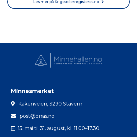
Les mer på Krigsseilerregisteret.no
Minnesmerket
Kakenveien, 3290 Stavern
post@dnas.no
15. mai til 31. august, kl. 11.00–17.30.