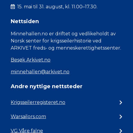
15. mai til 31. august, kl. 11.00–17.30.
Nettsiden
Minnehallen.no er driftet og vedlikeholdt av
Norsk senter for krigsseilerhistorie ved
ARKIVET freds- og menneskerettighetssenter.
Besøk Arkivet.no
minnehallen@arkivet.no
Andre nyttige nettsteder
Krigsseilerregisteret.no
Warsailors.com
VG Våre falne