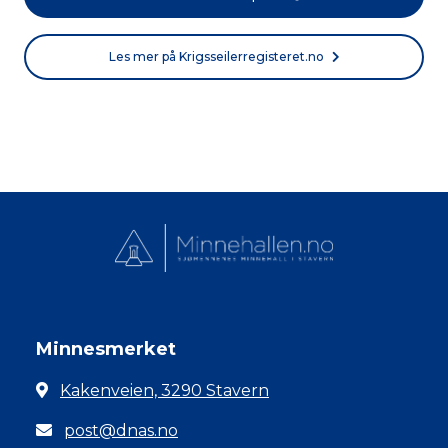
Les mer på Krigsseilerregisteret.no
Minnesmerket
Kakenveien, 3290 Stavern
post@dnas.no