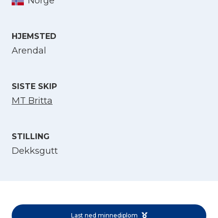
Norge
Velg språk
HJEMSTED
Arendal
English
SISTE SKIP
Norsk bokmål
MT Britta
STILLING
Dekksgutt
Last ned minnediplom