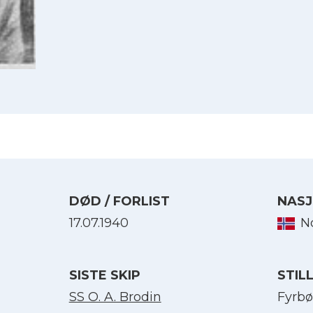
DØD / FORLIST
NASJ
17.07.1940
N
Velg språk
SISTE SKIP
STIL
English
SS O. A. Brodin
Fyrbø