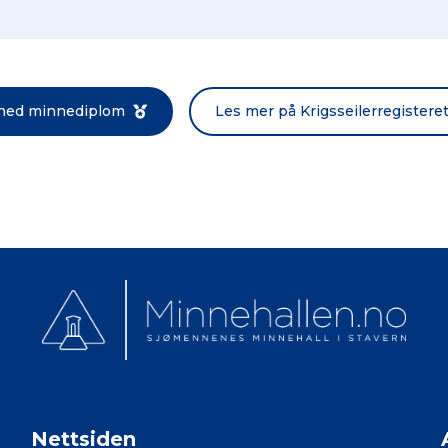
Norsk bokmål
 ned minnediplom
Les mer på Krigsseilerregistere
Nettsiden