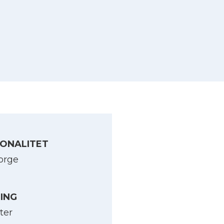
ONALITET
orge
LING
ter