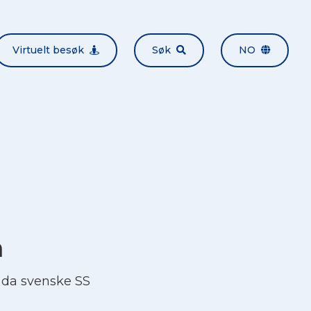
Virtuelt besøk
Søk
NO
n
0 da svenske SS