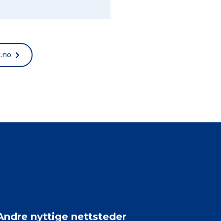
t.no
Andre nyttige nettsteder