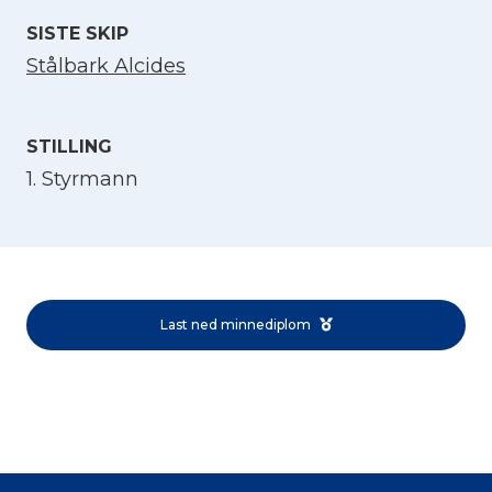
SISTE SKIP
Stålbark Alcides
STILLING
1. Styrmann
Velg språk
English
Last ned minnediplom
Norsk bokmål