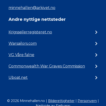
minnehallen@arkivet.no
Andre nyttige nettsteder
Krigsseilerregisteret.no
Warsailors.com
VG Våre falne
Commonwealth War Graves Commission
Uboat.net
© 2026 Minnehallen.no
|
Bilderettigheter
|
Personvern
|
Nettside av Fjellvann