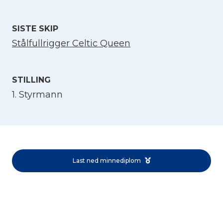
SISTE SKIP
Stålfullrigger Celtic Queen
STILLING
1. Styrmann
Velg språk
English
Norsk bokmål
Last ned minnediplom