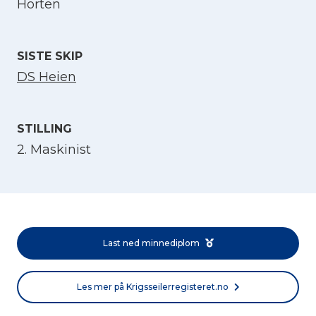
Horten
Velg språk
English
SISTE SKIP
DS Heien
Norsk bokmål
STILLING
2. Maskinist
Last ned minnediplom
Les mer på Krigsseilerregisteret.no