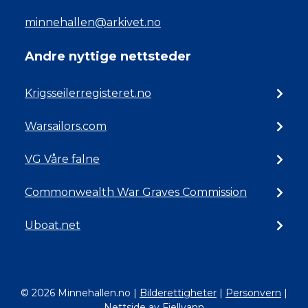
minnehallen@arkivet.no
Andre nyttige nettsteder
Krigsseilerregisteret.no
Warsailors.com
VG Våre falne
Commonwealth War Graves Commission
Uboat.net
© 2026 Minnehallen.no
|
Bilderettigheter
|
Personvern
|
Nettside av Fjellvann