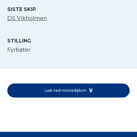
SISTE SKIP
DS Vikholmen
STILLING
Fyrbøter
Velg språk
English
Last ned minnediplom
Norsk bokmål