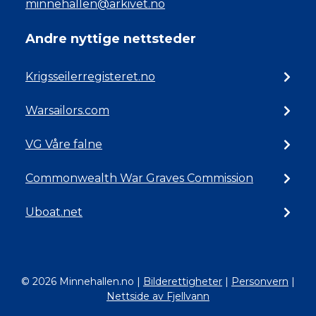
minnehallen@arkivet.no
Andre nyttige nettsteder
Krigsseilerregisteret.no
Warsailors.com
VG Våre falne
Commonwealth War Graves Commission
Uboat.net
© 2026 Minnehallen.no
|
Bilderettigheter
|
Personvern
|
Nettside av Fjellvann