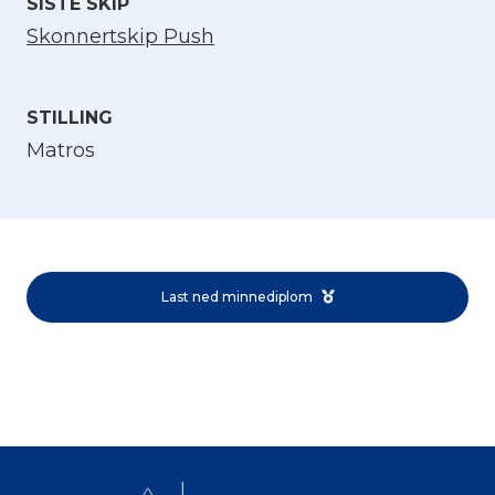
SISTE SKIP
Skonnertskip Push
STILLING
Matros
Velg språk
English
Last ned minnediplom
Norsk bokmål