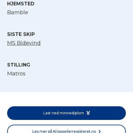
HJEMSTED
Velg språk
Bamble
English
SISTE SKIP
MS Bidevind
Norsk bokmål
STILLING
Matros
Last ned minnediplom
Les mer på Krigsseilerregisteret.no