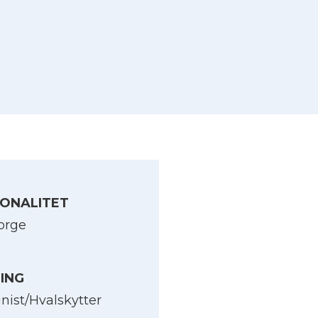
ONALITET
orge
LING
nist/Hvalskytter