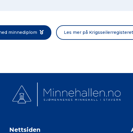
Norsk bokmål
 ned minnediplom
Les mer på Krigsseilerregistere
Nettsiden