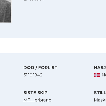
DØD / FORLIST
NASJ
31.10.1942
N
Velg språk
SISTE SKIP
STIL
English
MT Herbrand
Maski