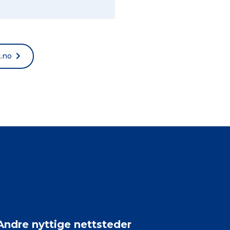
t.no
Andre nyttige nettsteder