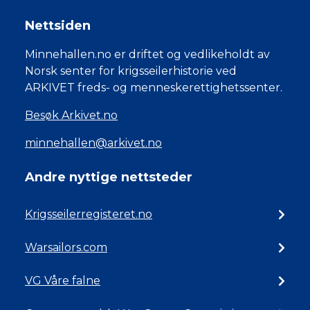
Nettsiden
Minnehallen.no er driftet og vedlikeholdt av
Norsk senter for krigsseilerhistorie ved
ARKIVET freds- og menneskerettighetssenter.
Besøk Arkivet.no
minnehallen@arkivet.no
Andre nyttige nettsteder
Krigsseilerregisteret.no
Warsailors.com
VG Våre falne