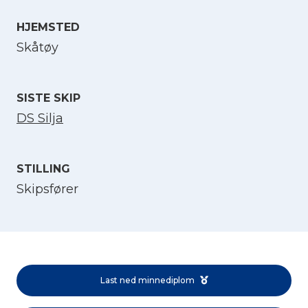
HJEMSTED
Velg språk
Skåtøy
English
SISTE SKIP
Norsk bokmål
DS Silja
STILLING
Skipsfører
Last ned minnediplom