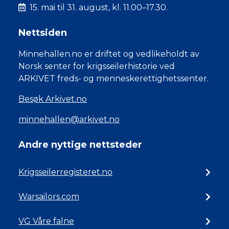
15. mai til 31. august, kl. 11.00–17.30.
Nettsiden
Minnehallen.no er driftet og vedlikeholdt av
Norsk senter for krigsseilerhistorie ved
ARKIVET freds- og menneskerettighetssenter.
Besøk Arkivet.no
minnehallen@arkivet.no
Andre nyttige nettsteder
Krigsseilerregisteret.no
Warsailors.com
VG Våre falne