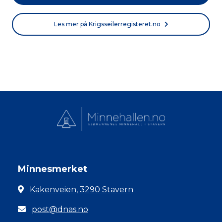
Les mer på Krigsseilerregisteret.no
Minnesmerket
Kakenveien, 3290 Stavern
post@dnas.no