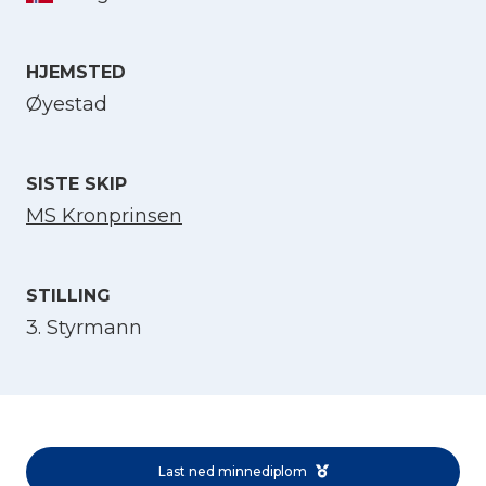
Velg språk
HJEMSTED
Øyestad
English
SISTE SKIP
Norsk bokmål
MS Kronprinsen
STILLING
3. Styrmann
Last ned minnediplom