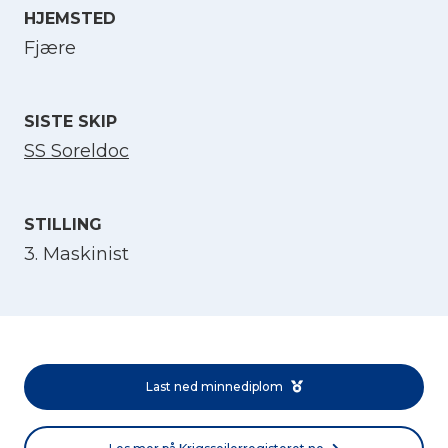
HJEMSTED
Velg språk
Fjære
English
SISTE SKIP
SS Soreldoc
Norsk bokmål
STILLING
3. Maskinist
Last ned minnediplom