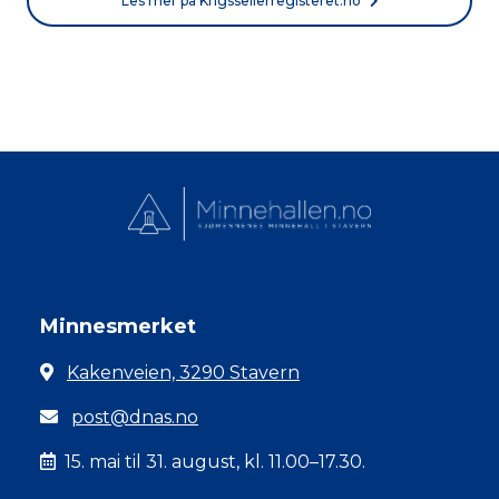
Les mer på Krigsseilerregisteret.no
Minnesmerket
Kakenveien, 3290 Stavern
post@dnas.no
15. mai til 31. august, kl. 11.00–17.30.