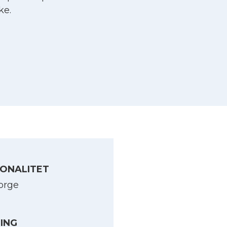
ke.
ONALITET
orge
LING