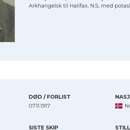
Arkhangelsk til Halifax, N.S, med potas
DØD / FORLIST
NASJ
07.11.1917
N
Velg språk
English
SISTE SKIP
STIL