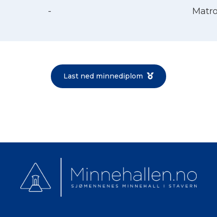
-
Matr
Norsk bokmål
Last ned minnediplom