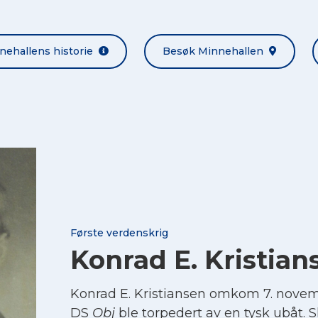
nehallens historie
Besøk Minnehallen
Første verdenskrig
Konrad E. Kristian
Konrad E. Kristiansen omkom 7. novem
DS
Obj
ble torpedert av en tysk ubåt. Sk