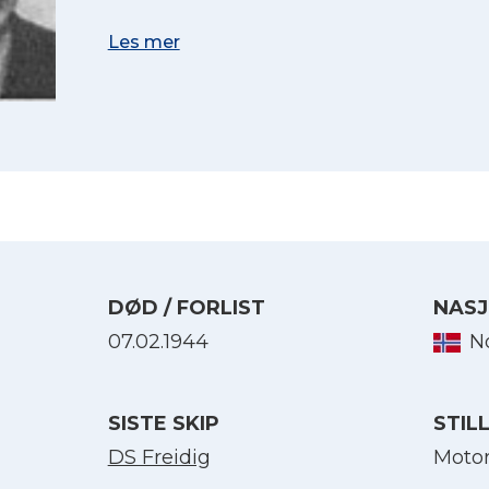
Les mer
DØD / FORLIST
NASJ
07.02.1944
N
Velg språk
SISTE SKIP
STIL
English
DS Freidig
Moto