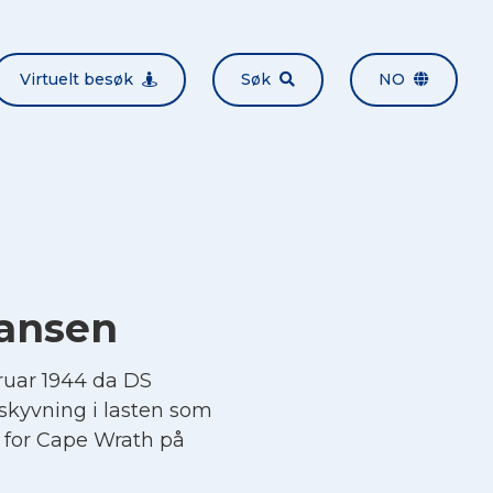
Virtuelt besøk
Søk
NO
hansen
ruar 1944 da DS
orskyvning i lasten som
d for Cape Wrath på