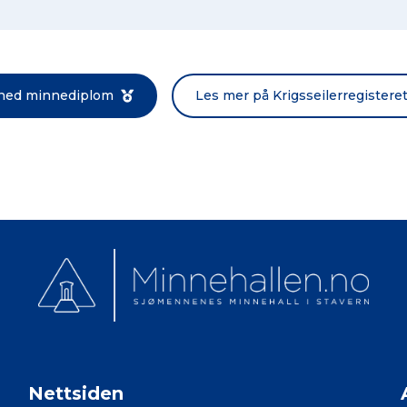
Norsk bokmål
 ned minnediplom
Les mer på Krigsseilerregistere
Nettsiden