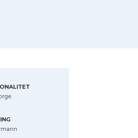
ONALITET
orge
LING
rmann