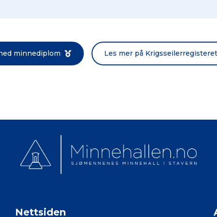
Norsk bokmål
 ned minnediplom
Les mer på Krigsseilerregistere
Nettsiden