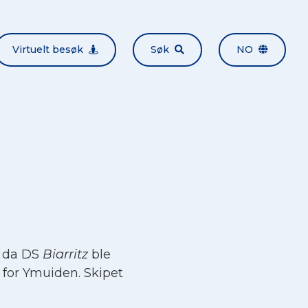
Virtuelt besøk
Søk
NO
0 da DS
Biarritz
ble
t for Ymuiden. Skipet