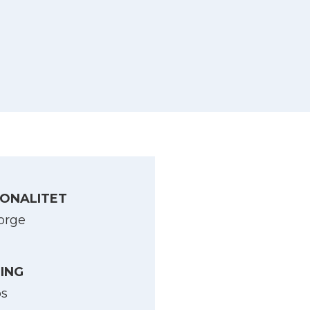
ONALITET
orge
LING
os