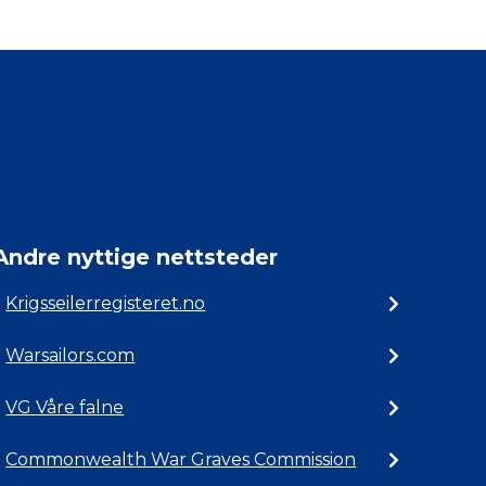
Andre nyttige nettsteder
Krigsseilerregisteret.no
Warsailors.com
VG Våre falne
Commonwealth War Graves Commission