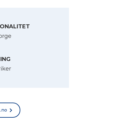
ONALITET
orge
LING
riker
t.no