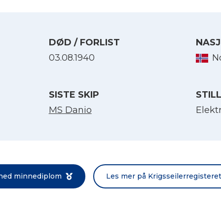
DØD / FORLIST
NASJ
03.08.1940
N
SISTE SKIP
STIL
MS Danio
Elekt
Velg språk
English
 ned minnediplom
Les mer på Krigsseilerregistere
Norsk bokmål