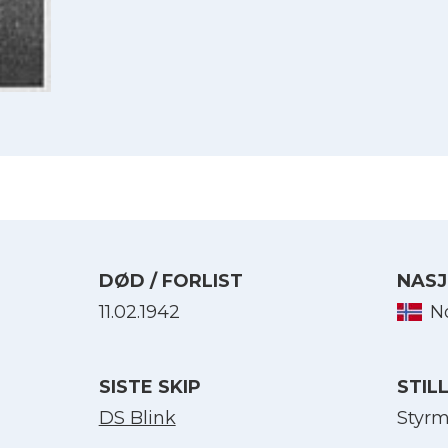
DØD / FORLIST
NASJ
11.02.1942
N
Velg språk
SISTE SKIP
STIL
English
DS Blink
Styr