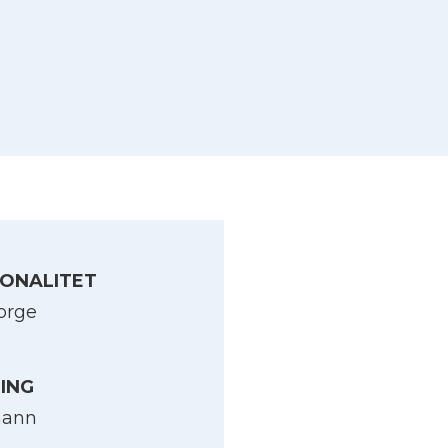
ONALITET
orge
LING
mann