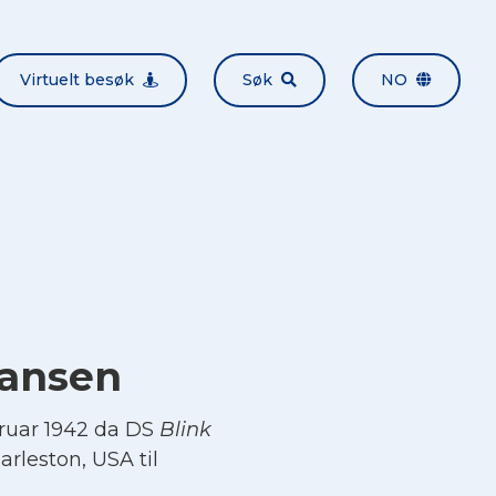
Virtuelt besøk
Søk
NO
hansen
bruar 1942 da DS
Blink
arleston, USA til