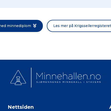
Norsk bokmål
 ned minnediplom
Les mer på Krigsseilerregistere
Nettsiden