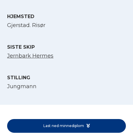
Velg språk
HJEMSTED
Gjerstad. Risør
English
Norsk bokmål
SISTE SKIP
Jernbark Hermes
STILLING
Jungmann
Last ned minnediplom