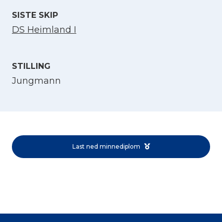
SISTE SKIP
DS Heimland I
STILLING
Jungmann
Velg språk
English
Last ned minnediplom
Norsk bokmål