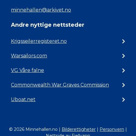
minnehallen@arkivet.no
Andre nyttige nettsteder
Krigsseilerregisteret.no
Warsailors.com
VG Våre falne
Commonwealth War Graves Commission
Uboat.net
© 2026 Minnehallen.no
|
Bilderettigheter
|
Personvern
|
Nettside av Fjellvann