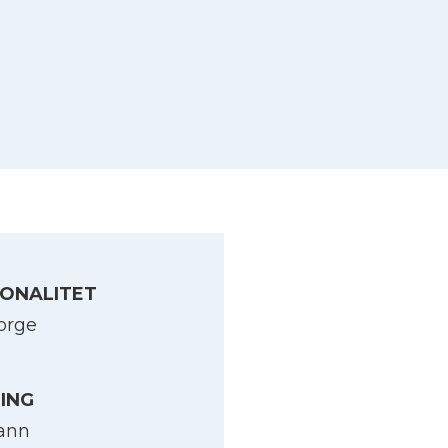
ONALITET
orge
LING
ann