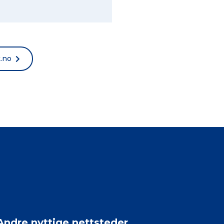
t.no
Andre nyttige nettsteder