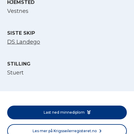
HJEMSTED
Velg språk
Vestnes
English
SISTE SKIP
DS Landego
Norsk bokmål
STILLING
Stuert
Last ned minnediplom
Les mer på Krigsseilerregisteret.no