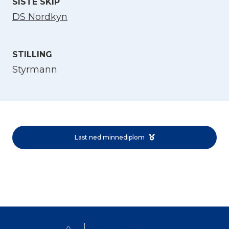
SISTE SKIP
DS Nordkyn
STILLING
Styrmann
Velg språk
English
Last ned minnediplom
Norsk bokmål