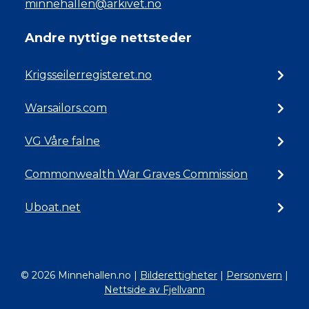
minnehallen@arkivet.no
Andre nyttige nettsteder
Krigsseilerregisteret.no
Warsailors.com
VG Våre falne
Commonwealth War Graves Commission
Uboat.net
© 2026 Minnehallen.no
|
Bilderettigheter
|
Personvern
|
Nettside av Fjellvann