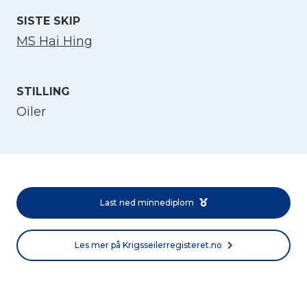
SISTE SKIP
MS Hai Hing
STILLING
Oiler
Velg språk
English
Last ned minnediplom
Norsk bokmål
Les mer på Krigsseilerregisteret.no