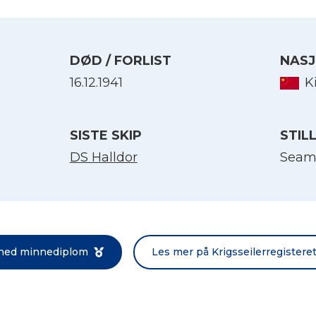
DØD / FORLIST
NASJ
16.12.1941
K
SISTE SKIP
STIL
DS Halldor
Seam
Velg språk
English
 ned minnediplom
Les mer på Krigsseilerregistere
Norsk bokmål