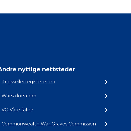
Andre nyttige nettsteder
Krigsseilerregisteret.no
Warsailors.com
VG Våre falne
Commonwealth War Graves Commission