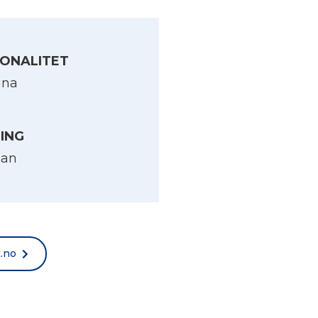
ONALITET
ina
LING
an
t.no