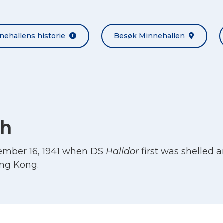
nehallens historie
Besøk Minnehallen
oh
ember 16, 1941 when DS
Halldor
first was shelled 
ong Kong.