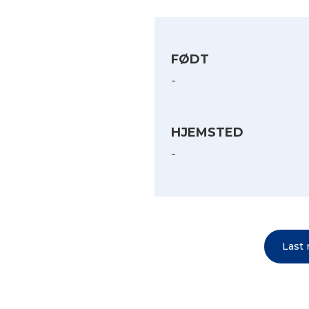
FØDT
-
HJEMSTED
-
Last