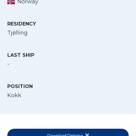
Norway
Select Language
RESIDENCY
Tjølling
English
Norsk bokmål
LAST SHIP
-
POSITION
Kokk
Download Diploma