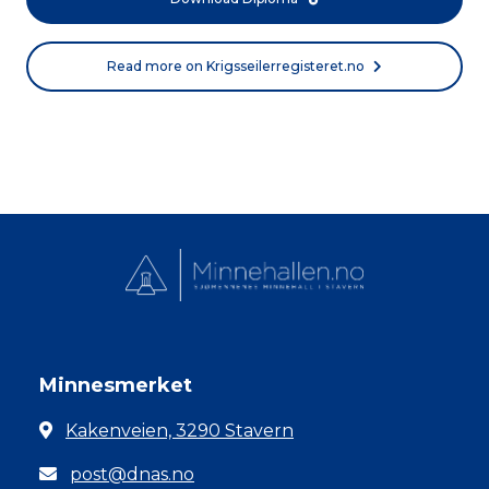
Read more on Krigsseilerregisteret.no
Minnesmerket
Kakenveien, 3290 Stavern
post@dnas.no