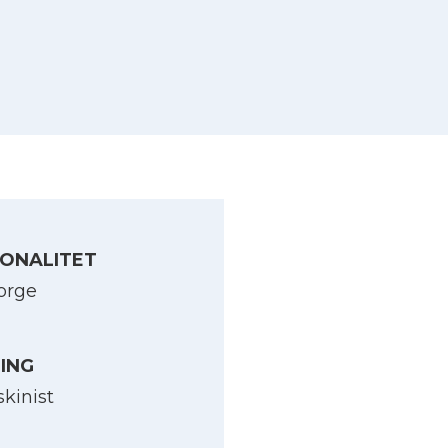
ONALITET
orge
LING
skinist