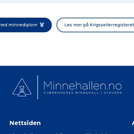
Norsk bokmål
 ned minnediplom
Les mer på Krigsseilerregistere
Nettsiden