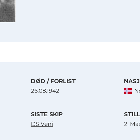
DØD / FORLIST
NASJ
26.08.1942
N
Velg språk
SISTE SKIP
STIL
English
DS Veni
2. Ma