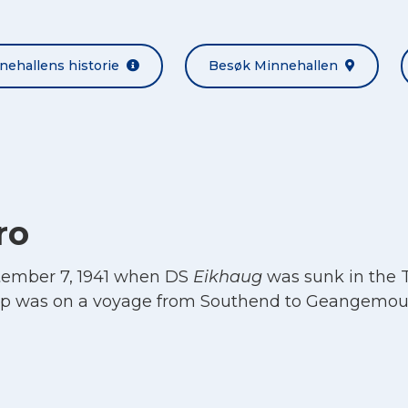
nehallens historie
Besøk Minnehallen
ro
ptember 7, 1941 when DS
Eikhaug
was sunk in the
hip was on a voyage from Southend to Geangemou