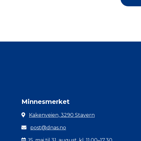
Minnesmerket
Kakenveien, 3290 Stavern
post@dnas.no
15. mai til 31. august, kl. 11.00–17.30.