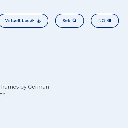
Virtuelt besøk
Søk
NO
 Thames by German
th.