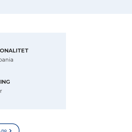
ONALITET
pania
LING
r
t.no