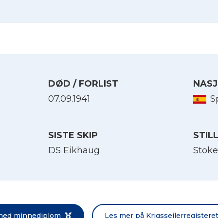
DØD / FORLIST
NASJ
07.09.1941
S
SISTE SKIP
STIL
Velg språk
DS Eikhaug
Stoke
English
Norsk bokmål
 ned minnediplom
Les mer på Krigsseilerregistere