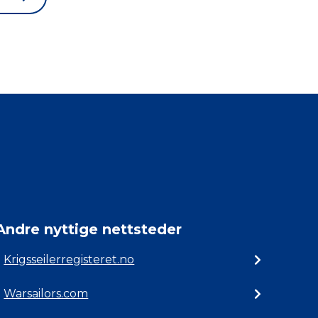
Andre nyttige nettsteder
Krigsseilerregisteret.no
Warsailors.com