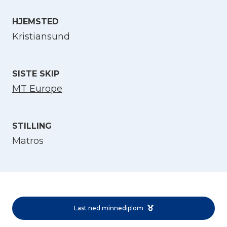
HJEMSTED
Velg språk
Kristiansund
English
SISTE SKIP
Norsk bokmål
MT Europe
STILLING
Matros
Last ned minnediplom