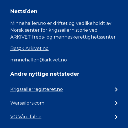
Nettsiden
Minnehallen.no er driftet og vedlikeholdt av
Norsk senter for krigsseilerhistorie ved
ARKIVET freds- og menneskerettighetssenter.
Besøk Arkivet.no
minnehallen@arkivet.no
Andre nyttige nettsteder
Krigsseilerregisteret.no
Warsailors.com
VG Våre falne