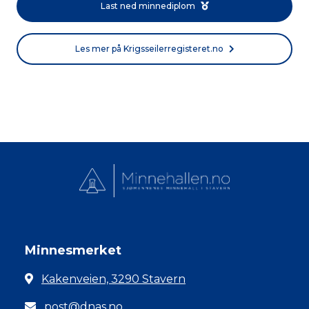
Last ned minnediplom
Les mer på Krigsseilerregisteret.no
Minnesmerket
Kakenveien, 3290 Stavern
post@dnas.no