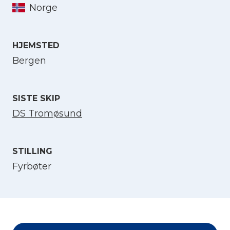
Norge
Velg språk
HJEMSTED
Bergen
English
Norsk bokmål
SISTE SKIP
DS Tromøsund
STILLING
Fyrbøter