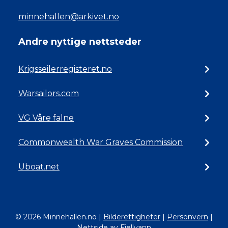
minnehallen@arkivet.no
Andre nyttige nettsteder
Krigsseilerregisteret.no
Warsailors.com
VG Våre falne
Commonwealth War Graves Commission
Uboat.net
© 2026 Minnehallen.no
|
Bilderettigheter
|
Personvern
|
Nettside av Fjellvann