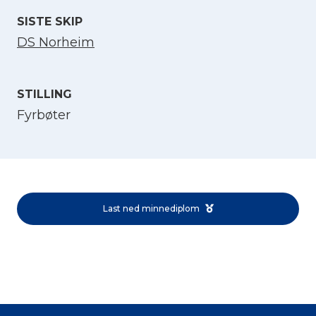
SISTE SKIP
DS Norheim
STILLING
Fyrbøter
Velg språk
English
Last ned minnediplom
Norsk bokmål