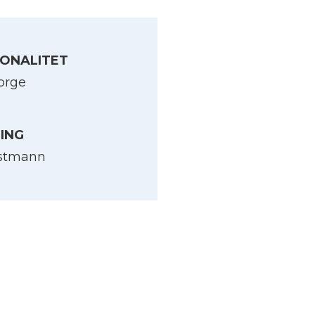
ONALITET
orge
LING
stmann