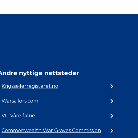
Andre nyttige nettsteder
Krigsseilerregisteret.no
Warsailors.com
VG Våre falne
Commonwealth War Graves Commission