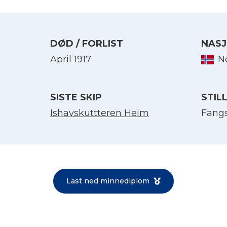
DØD / FORLIST
NASJ
April 1917
N
SISTE SKIP
STIL
Ishavskuttteren Heim
Fang
Velg språk
English
Last ned minnediplom
Norsk bokmål