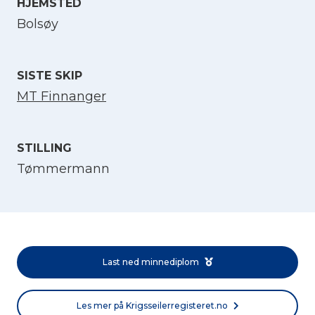
HJEMSTED
Velg språk
Bolsøy
English
SISTE SKIP
MT Finnanger
Norsk bokmål
STILLING
Tømmermann
Last ned minnediplom
Les mer på Krigsseilerregisteret.no