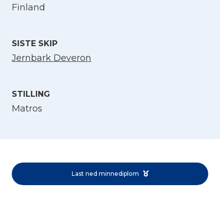
Finland
SISTE SKIP
Jernbark Deveron
STILLING
Velg språk
Matros
English
Norsk bokmål
Last ned minnediplom