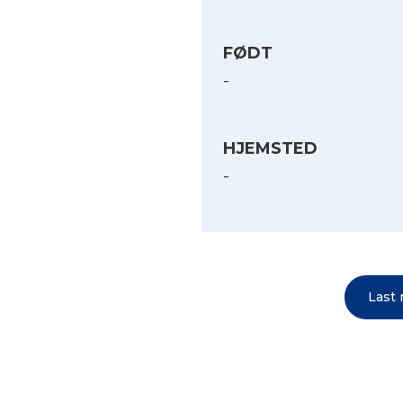
FØDT
-
HJEMSTED
-
Last