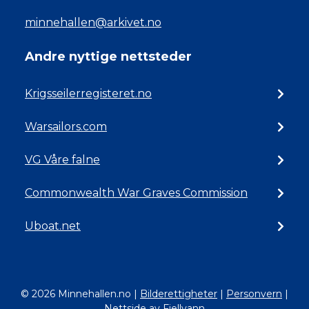
minnehallen@arkivet.no
Andre nyttige nettsteder
Krigsseilerregisteret.no
Warsailors.com
VG Våre falne
Commonwealth War Graves Commission
Uboat.net
© 2026 Minnehallen.no
|
Bilderettigheter
|
Personvern
|
Nettside av Fjellvann