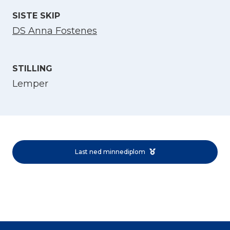
SISTE SKIP
DS Anna Fostenes
STILLING
Lemper
Velg språk
English
Last ned minnediplom
Norsk bokmål