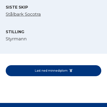
SISTE SKIP
Stålbark Socotra
STILLING
Styrmann
Velg språk
English
Last ned minnediplom
Norsk bokmål