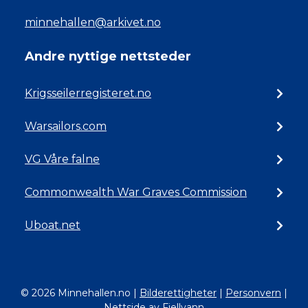
minnehallen@arkivet.no
Andre nyttige nettsteder
Krigsseilerregisteret.no
Warsailors.com
VG Våre falne
Commonwealth War Graves Commission
Uboat.net
© 2026 Minnehallen.no
|
Bilderettigheter
|
Personvern
|
Nettside av Fjellvann