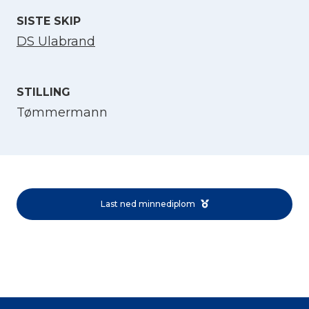
SISTE SKIP
DS Ulabrand
STILLING
Tømmermann
Velg språk
English
Last ned minnediplom
Norsk bokmål