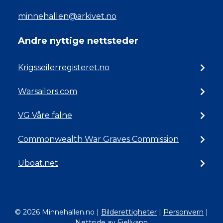
minnehallen@arkivet.no
Andre nyttige nettsteder
Krigsseilerregisteret.no
Warsailors.com
VG Våre falne
Commonwealth War Graves Commission
Uboat.net
© 2026 Minnehallen.no
|
Bilderettigheter
|
Personvern
|
Nettside av Fjellvann